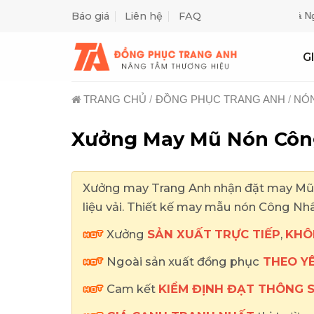
Skip
Báo giá
Liên hệ
FAQ
to
content
G
TRANG CHỦ
/
ĐỒNG PHỤC TRANG ANH
/
NÓ
Xưởng May Mũ Nón Công
Xưởng may Trang Anh nhận đặt may Mũ N
liệu vải. Thiết kế may mẫu nón Công Nh
Xưởng
SẢN XUẤT
TRỰC TIẾP
,
KHÔ
Ngoài sản xuất đồng phục
THEO Y
Cam kết
KIỂM ĐỊNH ĐẠT THÔNG 