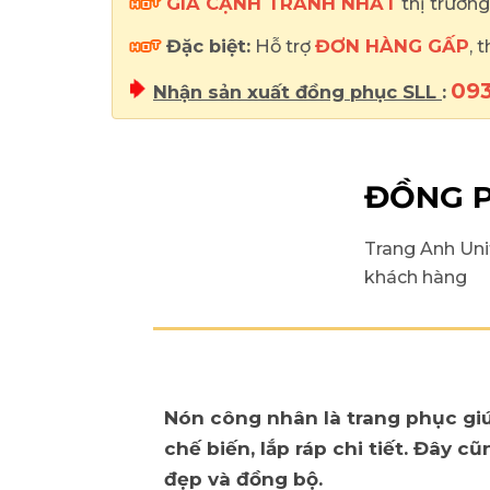
GIÁ CẠNH TRANH NHẤT
thị trường
Đặc biệt:
Hỗ trợ
ĐƠN HÀNG GẤP
, 
093
Nhận sản xuất đồng phục SLL
:
ĐỒNG P
Trang Anh Uni
khách hàng
Nón công nhân là trang phục giú
chế biến, lắp ráp chi tiết. Đây
đẹp và đồng bộ.