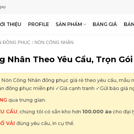
Miễ
IỚI THIỆU
PROFILE
SẢN PHẨM
BẢNG GIÁ
BẢ
N ĐỒNG PHỤC
/
NÓN CÔNG NHÂN
 Nhân Theo Yêu Cầu, Trọn Gói
ón Công Nhân đồng phục giá rẻ theo yêu cầu, mẫu mã
ân đồng phục miễn phí ✓Giá cạnh tranh ✓Gửi báo giá n
NG
qua trung gian.
ÊU CẦU
, chúng tôi có sẵn kho hơn
100.000 áo
cho đại l
SỐ VẢI
đúng yêu cầu, in cụ thể.