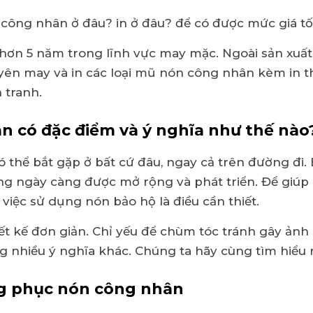
công nhân ở đâu? in ở đâu? để có được mức giá tố
ơn 5 năm trong lĩnh vực may mặc. Ngoài sản xuất,
yên may và in các loại mũ nón công nhân kèm in t
 tranh.
 có đặc điểm và ý nghĩa như thế nào
hể bắt gặp ở bất cứ đâu, ngay cả trên đường đi. Bở
ang ngày càng được mở rộng và phát triển. Để giúp
 việc sử dụng nón bảo hộ là điều cần thiết.
 kế đơn giản. Chỉ yếu để chùm tóc tránh gây ảnh 
nhiều ý nghĩa khác. Chúng ta hãy cùng tìm hiểu ng
g phục nón công nhân