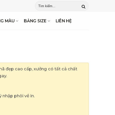
n Phí Thiết Kế May Mẫu ✓ Giao Hàng Tận Nơi ✓ Gửi Báo Giá Ngay
NG MÀU
BẢNG SIZE
LIÊN HỆ
 đẹp cao cấp, xưởng có tất cả chất
gay.
ý nhập phôi về in.