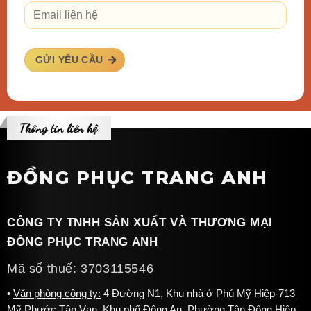
GỬI YÊU CẦU
Thông tin liên hệ
ĐỒNG PHỤC TRANG ANH
CÔNG TY TNHH SẢN XUẤT VÀ THƯƠNG MẠI
ĐỒNG PHỤC TRANG ANH
Mã số thuế: 3703115546
Văn phòng công ty:
4 Đường N1, Khu nhà ở Phú Mỹ Hiệp-713
Mỹ Phước Tân Vạn, Khu phố Đông An, Phường Tân Đông Hiệp,