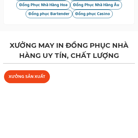
Đồng Phục Nhà Hàng Hoa
Đồng Phục Nhà Hàng Âu
Đồng phục Bartender
Đồng phục Casino
5.
Tạp dề phục vụ
XƯỞNG MAY IN ĐỒNG PHỤC NHÀ
HÀNG UY TÍN, CHẤT LƯỢNG
XƯỞNG SẢN XUẤT