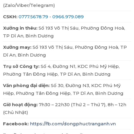
(Zalo/Viber/Telegram)
CSKH:
0777.5678.79
-
0966.979.089
6.
Đồng phục đầu bếp
Xưởng in thêu:
Số 193 Võ Thị Sáu, Phường Đông Hoà,
TP Dĩ An, Bình Dương
Áo đầu bếp
Xưởng may:
Số 193 Võ Thị Sáu, Phường Đông Hoà, TP
Dĩ An, Bình Dương
Trụ sở Công ty:
Số 4, Đường N1, KDC Phú Mỹ Hiệp,
Phường Tân Đông Hiệp, TP Dĩ An, Bình Dương
Văn phòng đại diện:
Số 30, Đường N3, KDC Phú Mỹ
Hiệp, Phường Tân Đông Hiệp, TP Dĩ An, Bình Dương
Giờ hoạt động:
7h30 – 22h30 (Thứ 2 – Thứ 7), 8h – 12h
(Chủ Nhật)
Facebook:
https://fb.com/dongphuctranganh.vn