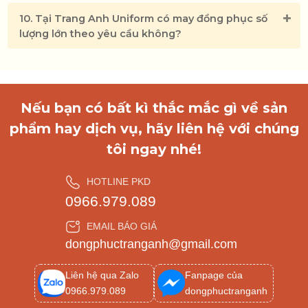
10. Tại Trang Anh Uniform có may đồng phục số
lượng lớn theo yêu cầu không?
Tạp dề bếp
Nếu bạn có bất kì thắc mắc gì về sản
phẩm hay dịch vụ, hãy liên hệ với chúng
tôi ngay nhé!
HOTLINE PKD
0966.979.089
EMAIL BÁO GIÁ
dongphuctranganh@gmail.com
BÁO GIÁ NGAY
Liên hệ qua Zalo
Fanpage của
0966.979.089
dongphuctranganh
Phản hồi trong 24h