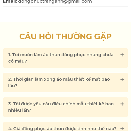
Email:
dongphuctranganh@gmail.com
CÂU HỎI THƯỜNG GẶP
1. Tôi muốn làm áo thun đồng phục nhưng chưa
có mẫu?
Nón đầu bếp
2. Thời gian làm xong áo mẫu thiết kế mất bao
lâu?
3. Tôi được yêu cầu điều chỉnh mẫu thiết kế bao
nhiêu lần?
4. Giá đồng phục áo thun được tính như thế nào?