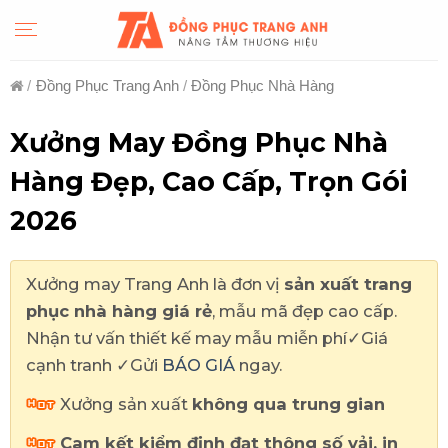
Skip
to
content
/
Đồng Phục Trang Anh
/
Đồng Phục Nhà Hàng
Xưởng May Đồng Phục Nhà
Hàng Đẹp, Cao Cấp, Trọn Gói
2026
Xưởng may Trang Anh là đơn vị
sản xuất trang
phục nhà hàng giá rẻ
, mẫu mã đẹp cao cấp.
Nhận tư vấn thiết kế may mẫu miễn phí✓Giá
cạnh tranh ✓Gửi
BÁO GIÁ
ngay.
Xưởng sản xuất
không qua trung gian
Cam kết kiểm định đạt thông số vải, in