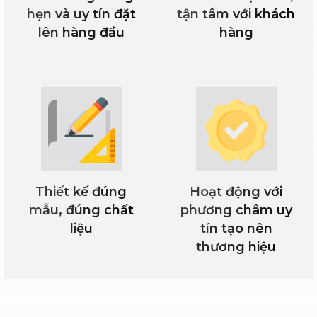
hẹn và uy tín đặt
tận tâm với khách
lên hàng đầu
hàng
Áo sơ mi đồng phục nhà hàng thường ưu tiên các
chất liệu vải cao cấp với giá thành hợp lý.
2.
Áo gile
Thiết kế đúng
Hoạt động với
mẫu, đúng chất
phương châm uy
liệu
tín tạo nên
thương hiệu