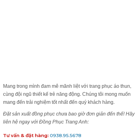
Combo trang phục bếp gồm áo bếp, tạp dề, mũ chỉ
299.000 đồng tại Xưởng may Trang Anh
Mang trong mình đam mê mãnh liệt với trang phục áo thun,
cùng đội ngũ thiết kế trẻ năng động. Chúng tôi mong muốn
mang đến trải nghiệm tốt nhất đến quý khách hàng.
Đặt sản xuất đồng phục chưa bao giờ đơn giản đến thế! Hãy
liên hệ ngay với Đồng Phục Trang Anh:
Tư vấn & đặt hàng:
0938.95.5678