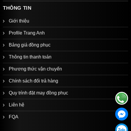
THÔNG TIN
Giới thiệu
Quần tây nam đồng phục
Profile Trang Anh
Phân khúc trung bình từ
220.000đ – 300.000đ
Bảng giá đồng phục
Thông tin thanh toán
Phương thức vận chuyển
Chính sách đổi trả hàng
Quy trình đặt may đồng phục
Liên hệ
FQA