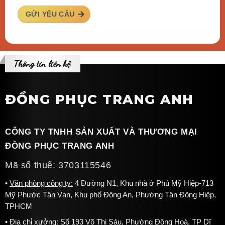
GỬI YÊU CẦU
Thông tin liên hệ
ĐỒNG PHỤC TRANG ANH
CÔNG TY TNHH SẢN XUẤT VÀ THƯƠNG MẠI
ĐỒNG PHỤC TRANG ANH
Mã số thuế: 3703115546
Văn phòng công ty:
4 Đường N1, Khu nhà ở Phú Mỹ Hiệp-713
Mỹ Phước Tân Vạn, Khu phố Đông An, Phường Tân Đông Hiệp,
TPHCM
Vest nam
Địa chỉ xưởng:
Số 193 Võ Thị Sáu, Phường Đông Hoà, TP Dĩ