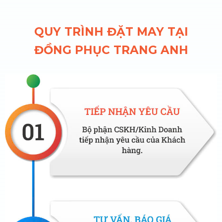
QUY TRÌNH ĐẶT MAY TẠI
ĐỒNG PHỤC TRANG ANH
Chất liệu cao cấp giúp form áo gile đẹp và sang trọng
hơn.