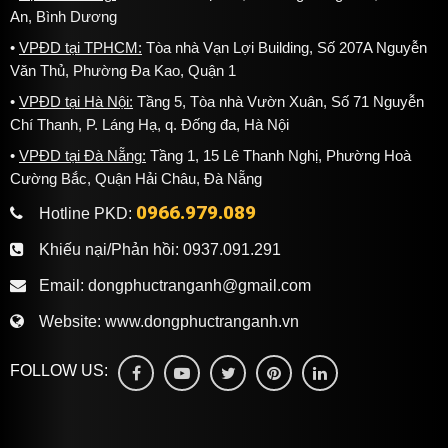
An, Bình Dương
Phân khúc trung bình từ
1.200.000đ
VPĐD tại TPHCM:
Tòa nhà Vạn Lợi Building, Số 207A Nguyễn
Văn Thủ, Phường Đa Kao, Quận 1
VPĐD tại Hà Nội:
Tầng 5, Tòa nhà Vườn Xuân, Số 71 Nguyễn
Chí Thanh, P. Láng Hạ, q. Đống đa, Hà Nội
VPĐD tại Đà Nẵng:
Tầng 1, 15 Lê Thanh Nghị, Phường Hoà
Cường Bắc, Quận Hải Châu, Đà Nẵng
0966.979.089
Hotline PKD:
Khiếu nại/Phản hồi:
0937.091.291
Email:
dongphuctranganh@gmail.com
Website:
www.dongphuctranganh.vn
FOLLOW US: