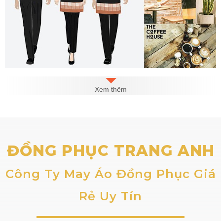
Nhân viên Nhà Hàng được trang bị mũ, tạp dề, búi
Xem thêm
tóc… góp phần thêm diện mạo chỉn chu, lịch sự trong
mắt khách hàng
1. Áo sơ mi nhân viên phục vụ
ĐỒNG PHỤC TRANG ANH
Công Ty May Áo Đồng Phục Giá
Rẻ Uy Tín