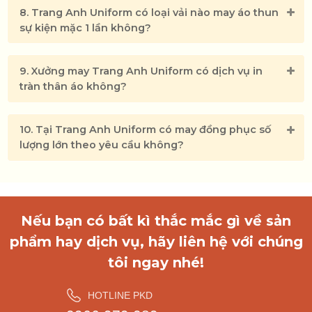
8. Trang Anh Uniform có loại vải nào may áo thun
sự kiện mặc 1 lần không?
Tại sao nhân viên cần có đồng phục
9. Xưởng may Trang Anh Uniform có dịch vụ in
khách sạn
tràn thân áo không?
Khách sạn là môi trường chuyên nghiệp, hằng
ngày phải tiếp đón nhiều khách hàng. Các nhân
10. Tại Trang Anh Uniform có may đồng phục số
viên thuộc những bộ phận khác nhau như lễ
lượng lớn theo yêu cầu không?
tân, quản lý, tạp vụ đều phải có đồng phục để
phân rõ cấp bậc và tạo nên sự đồng bộ, chuyên
nghiệp trong môi trường này.
Nếu bạn có bất kì thắc mắc gì về sản
Bên cạnh đó đồng phục còn là một trong
phẩm hay dịch vụ, hãy liên hệ với chúng
những tiêu chuẩn để đánh giá cách làm việc,
tôi ngay nhé!
quy mô và khả năng của khách sạn. Nếu khách
sạn có những bộ đồng phục phù hợp cho nhân
HOTLINE PKD
viên sẽ tạo được phong cách riêng và cũng là