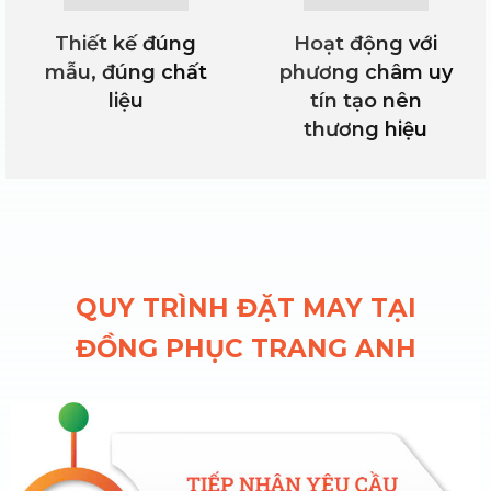
Thiết kế đúng
Hoạt động với
mẫu, đúng chất
phương châm uy
liệu
tín tạo nên
thương hiệu
QUY TRÌNH ĐẶT MAY TẠI
BÁO GIÁ NGAY
ĐỒNG PHỤC TRANG ANH
Phản hồi trong 24h