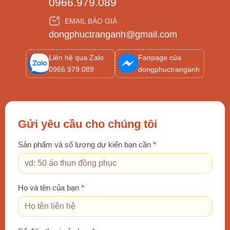
0966.979.089
hình ảnh giúp nhận diện thương hiệu trong mắt
EMAIL BÁO GIÁ
của khách hàng và đối tác.
dongphuctranganh@gmail.com
Khi khoác trên người đồng phục khách sạn,
Liên hệ qua Zalo
Fanpage của
nhân viên sẽ có ý thức với công việc mà họ
0966.979.089
dongphuctranganh
đang làm. Đồng phục không chỉ thể hiện trách
nhiệm mà còn giúp gắn kết những người làm
trong một môi trường với nhau.
Gửi yêu cầu cho chúng tôi
Sản phẩm và số lượng dự kiến bạn cần
*
Họ và tên của bạn
*