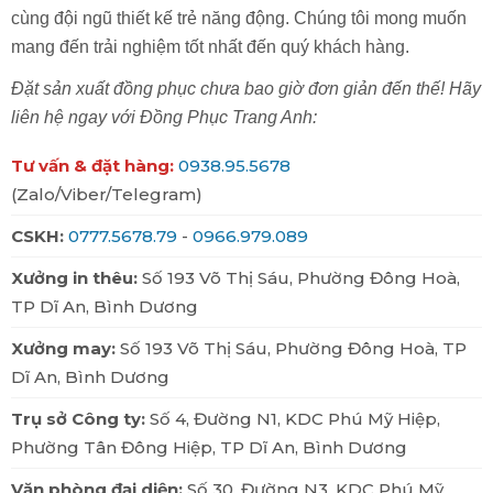
cùng đội ngũ thiết kế trẻ năng động. Chúng tôi mong muốn
mang đến trải nghiệm tốt nhất đến quý khách hàng.
Đặt sản xuất đồng phục chưa bao giờ đơn giản đến thế! Hãy
liên hệ ngay với Đồng Phục Trang Anh:
Tư vấn & đặt hàng:
0938.95.5678
(Zalo/Viber/Telegram)
CLICK BÁO GIÁ NGAY
CSKH:
0777.5678.79
-
0966.979.089
Xưởng in thêu:
Số 193 Võ Thị Sáu, Phường Đông Hoà,
TP Dĩ An, Bình Dương
Xưởng may:
Số 193 Võ Thị Sáu, Phường Đông Hoà, TP
Dĩ An, Bình Dương
Trụ sở Công ty:
Số 4, Đường N1, KDC Phú Mỹ Hiệp,
Phường Tân Đông Hiệp, TP Dĩ An, Bình Dương
Đồng phục khách sạn là gì?
Văn phòng đại diện:
Số 30, Đường N3, KDC Phú Mỹ