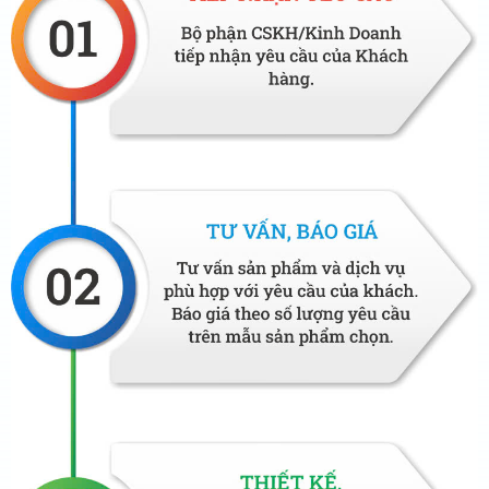
Combo trang phục bếp gồm áo bếp, tạp dề, mũ chỉ
299.000 đồng tại Xưởng may Trang Anh
7. Đồng phục quản lý
Vest nữ
Phân khúc trung bình từ
550.000đ - 580.000đ