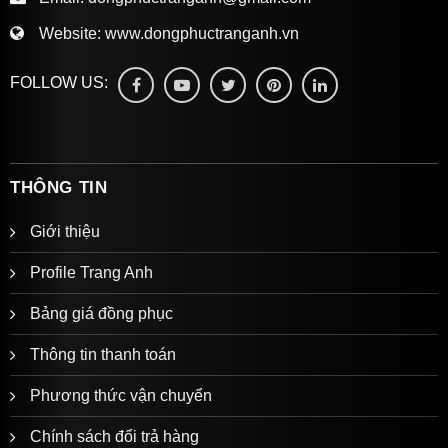
Website:
www.dongphuctranganh.vn
FOLLOW US:
THÔNG TIN
Giới thiệu
Thiết kế Đồng phục nhà hàng San Fu Lou thể hiện
được phong cách Trung Hoa mà nhà hàng hướng
Profile Trang Anh
đến.
Bảng giá đồng phục
3. Cần có đồng phục chuyên biệt cho các bộ
Thông tin thanh toán
phận
Phương thức vận chuyển
Khách sạn sẽ có nhiều vị trí khác nhau với số
lượng nhân viên đông đảo như lễ tân, bellman,
Chính sách đổi trả hàng