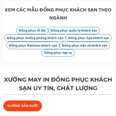
XEM CÁC MẪU ĐỒNG PHỤC KHÁCH SẠN THEO
NGÀNH
Đồng phục lễ tân
Đồng phục quản lý khách sạn
Đồng phục buồng phòng khách sạn
Đồng phục Spa khách sạn
Đồng phục Bellman khách sạn
Đồng phục bảo vệ khách sạn
Đồng phục tạp vụ
XƯỞNG MAY IN ĐỒNG PHỤC KHÁCH
SẠN UY TÍN, CHẤT LƯỢNG
Quần tây nữ đồng phục
XƯỞNG SẢN XUẤT
Phân khúc trung bình từ
220.000đ – 300.000đ