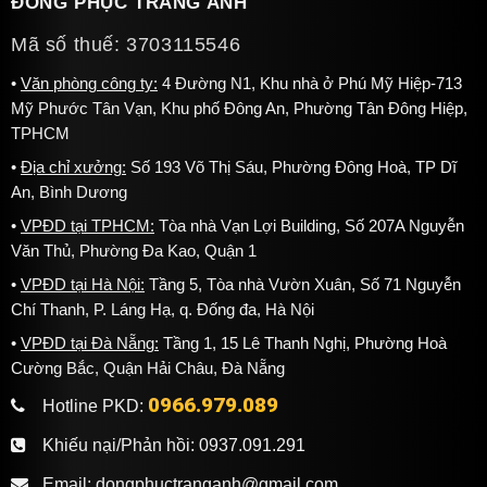
ĐỒNG PHỤC TRANG ANH
Mã số thuế: 3703115546
Văn phòng công ty:
4 Đường N1, Khu nhà ở Phú Mỹ Hiệp-713
Mỹ Phước Tân Vạn, Khu phố Đông An, Phường Tân Đông Hiệp,
TPHCM
Địa chỉ xưởng:
Số 193 Võ Thị Sáu, Phường Đông Hoà, TP Dĩ
An, Bình Dương
2. Đồng phục phải được may đúng form
VPĐD tại TPHCM:
Tòa nhà Vạn Lợi Building, Số 207A Nguyễn
Văn Thủ, Phường Đa Kao, Quận 1
Tất cả các vị trí trong khách sạn đều cần được
mặc đồng phục phù hợp với đúng size và đúng
VPĐD tại Hà Nội:
Tầng 5, Tòa nhà Vườn Xuân, Số 71 Nguyễn
Chí Thanh, P. Láng Hạ, q. Đống đa, Hà Nội
form. Lúc này người mặc sẽ cảm thấy thoải mái,
VPĐD tại Đà Nẵng:
Tầng 1, 15 Lê Thanh Nghị, Phường Hoà
dễ chịu và làm việc tốt hơn. Thông thường vị trí
Cường Bắc, Quận Hải Châu, Đà Nẵng
lễ tân, quản lý sẽ mặc đồng phục fix với dáng
0966.979.089
Hotline PKD:
người. Bộ phận vệ sinh và dọn phòng có trang
phục rộng rãi hơn để có thể dễ dàng vận động.
Khiếu nại/Phản hồi:
0937.091.291
Email:
dongphuctranganh@gmail.com