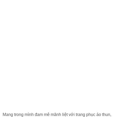
8.
Đầm đồng phục
(Đầm 2 lớp)
Phân khúc trung bình từ
500.000đ – 600.000đ
Mang trong mình đam mê mãnh liệt với trang phục áo thun,