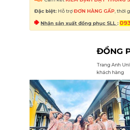
Đặc biệt:
Hỗ trợ
ĐƠN HÀNG GẤP
, thời
093
Nhận sản xuất đồng phục SLL
:
ĐỒNG P
Trang Anh Uni
khách hàng