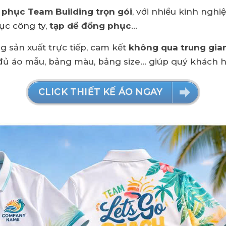
 phục
Team Building trọn gói
, với nhiều kinh ngh
ục công ty
,
tạp dề đồng phục
...
g sản xuất trực tiếp, cam kết
không qua trung gia
 đủ áo mẫu, bảng màu, bảng size... giúp quý khách
CLICK THIẾT KẾ ÁO NGAY