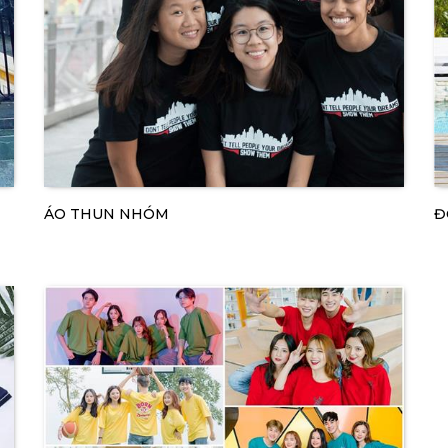
ÁO THUN NHÓM
Đ