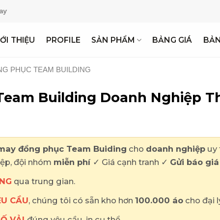
Miễn Phí Thiế
IỚI THIỆU
PROFILE
SẢN PHẨM
BẢNG GIÁ
BẢ
G PHỤC TEAM BUILDING
eam Building Doanh Nghiệp Th
may đồng phục Team Buiding
cho
doanh nghiệp
uy 
iệp, đội nhóm
miễn phí
✓ Giá cạnh tranh ✓
Gửi báo gi
NG
qua trung gian.
ÊU CẦU
, chúng tôi có sẵn kho hơn
100.000 áo
cho đại l
SỐ VẢI
đúng yêu cầu, in cụ thể