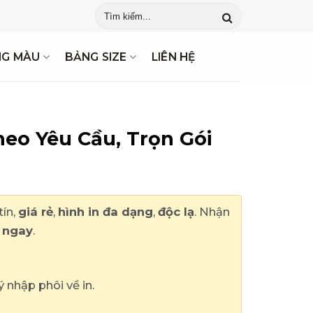
t Kế May Mẫu ✓ Giao Hàng Tận Nơi ✓ Gửi Báo Giá Ngay
NG MÀU
BẢNG SIZE
LIÊN HỆ
eo Yêu Cầu, Trọn Gói
tín,
giá rẻ
,
hình in đa dạng
,
độc lạ
. Nhận
á ngay
.
ý nhập phôi về in.