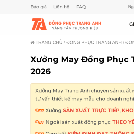
Skip
Báo giá
Liên hệ
FAQ
to
content
G
TRANG CHỦ
/
ĐỒNG PHỤC TRANG ANH
/
ĐỒN
Xưởng May Đồng Phục T
2026
Xưởng May Trang Anh chuyên sản xuất
tư vấn thiết kế may mẫu cho doanh ngh
Xưởng
SẢN XUẤT
TRỰC TIẾP
,
KHÔ
Ngoài sản xuất đồng phục
THEO Y
Cam kết
KIỂM ĐỊNH ĐẠT THÔNG 