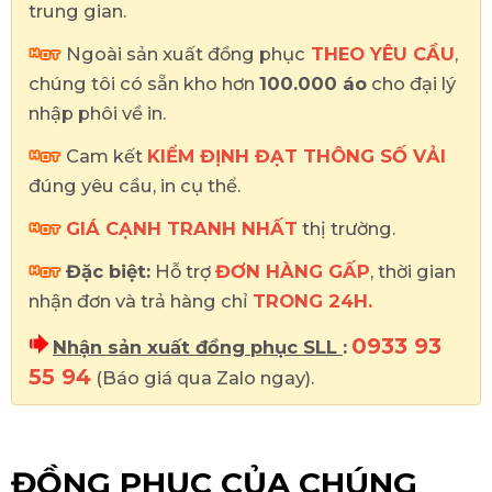
trung gian.
Ngoài sản xuất đồng phục
THEO YÊU CẦU
,
chúng tôi có sẵn kho hơn
100.000 áo
cho đại lý
nhập phôi về in.
Cam kết
KIỂM ĐỊNH ĐẠT THÔNG SỐ VẢI
đúng yêu cầu, in cụ thể.
GIÁ CẠNH TRANH NHẤT
thị trường.
Đặc biệt:
Hỗ trợ
ĐƠN HÀNG GẤP
, thời gian
nhận đơn và trả hàng chỉ
TRONG 24H.
0933 93
Nhận sản xuất đồng phục SLL
:
55 94
(Báo giá qua Zalo ngay).
ĐỒNG PHỤC CỦA CHÚNG