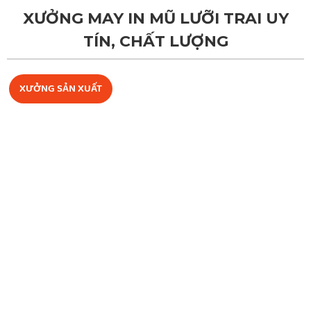
XƯỞNG MAY IN MŨ LƯỠI TRAI UY
TÍN, CHẤT LƯỢNG
XƯỞNG SẢN XUẤT