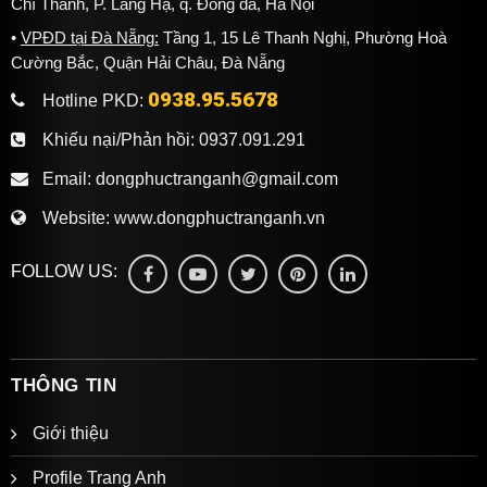
Chí Thanh, P. Láng Hạ, q. Đống đa, Hà Nội
VPĐD tại Đà Nẵng:
Tầng 1, 15 Lê Thanh Nghị, Phường Hoà
Cường Bắc, Quận Hải Châu, Đà Nẵng
0938.95.5678
Hotline PKD:
Khiếu nại/Phản hồi:
0937.091.291
Email:
dongphuctranganh@gmail.com
Website:
www.dongphuctranganh.vn
FOLLOW US:
THÔNG TIN
Giới thiệu
Profile Trang Anh