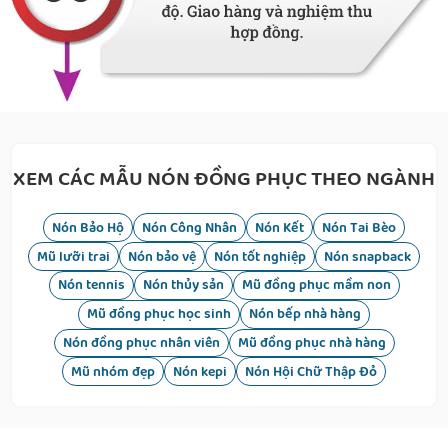
XEM CÁC MẪU NÓN ĐỒNG PHỤC THEO NGÀNH
Nón Bảo Hộ
Nón Công Nhân
Nón Kết
Nón Tai Bèo
Mũ lưỡi trai
Nón bảo vệ
Nón tốt nghiệp
Nón snapback
Nón tennis
Nón thủy sản
Mũ đồng phục mầm non
Mũ đồng phục học sinh
Nón bếp nhà hàng
Nón đồng phục nhân viên
Mũ đồng phục nhà hàng
Mũ nhóm đẹp
Nón kepi
Nón Hội Chữ Thập Đỏ