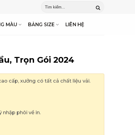
t Kế May Mẫu ✓ Giao Hàng Tận Nơi ✓ Gửi Báo Giá Ngay
NG MÀU
BẢNG SIZE
LIÊN HỆ
u, Trọn Gói 2024
cấp, xưởng có tất cả chất liệu vải.
ý nhập phôi về in.