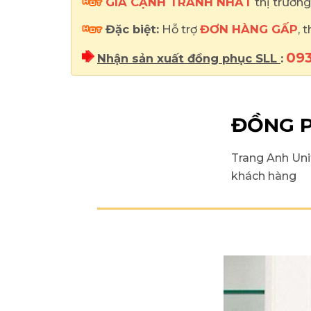
GIÁ CẠNH TRANH NHẤT
thị trường
Đặc biệt:
Hỗ trợ
ĐƠN HÀNG GẤP
, 
093
Nhận sản xuất đồng phục SLL
:
ĐỒNG P
Trang Anh Uni
khách hàng