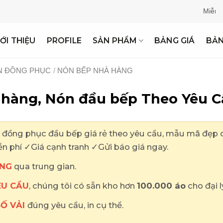
Miễn Phí Thiế
IỚI THIỆU
PROFILE
SẢN PHẨM
BẢNG GIÁ
BẢ
N ĐỒNG PHỤC
/
NÓN BẾP NHÀ HÀNG
hàng, Nón đầu bếp Theo Yêu Cầ
ng phục đầu bếp giá rẻ theo yêu cầu, mẫu mã đẹp cao 
 phí ✓Giá cạnh tranh ✓Gửi báo giá ngay.
NG
qua trung gian.
ÊU CẦU
, chúng tôi có sẵn kho hơn
100.000 áo
cho đại l
SỐ VẢI
đúng yêu cầu, in cụ thể.