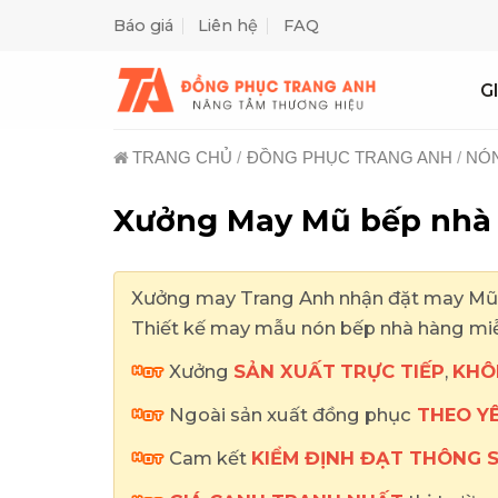
Skip
Báo giá
Liên hệ
FAQ
to
content
G
TRANG CHỦ
/
ĐỒNG PHỤC TRANG ANH
/
NÓ
Xưởng May Mũ bếp nhà 
Xưởng may Trang Anh nhận đặt may Mũ đồ
Thiết kế may mẫu nón bếp nhà hàng miễn
Xưởng
SẢN XUẤT
TRỰC TIẾP
,
KHÔ
Ngoài sản xuất đồng phục
THEO Y
Cam kết
KIỂM ĐỊNH ĐẠT THÔNG 