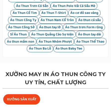
Áo Thun Trơn Có Sẵn
Áo Thun Polo Vải Cá Sấu Mè
Áo Thun Cổ Tim
Áo Thun T-Shirt
Áo cơ đỏ sao vàng
Áo Thun Công Ty
Áo Thun Nam Cổ Tròn
Áo thun cá sấu
Áo Thun Công Sở
Áo thun tay lỡ
Áo Thun trơn Form rộng
Sỉ Áo Thun
Áo Thun Quảng Cáo Sự kiện
Áo thun tay dài
Áo thun mầm non
Áo Thun Nhóm Phượt
Áo Thun Thể Thao
Áo Thun Ba Lỗ
Áo thun Baby Tee
XƯỞNG MAY IN ÁO THUN CÔNG TY
UY TÍN, CHẤT LƯỢNG
XƯỞNG SẢN XUẤT