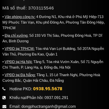
Mã số thuế: 3703115546
Văn phòng công ty:
4 Đường N1, Khu nhà ở Phú Mỹ Hiệp-713
Mỹ Phước Tân Vạn, Khu phố Đông An, Phường Tân Đông Hiệp,
TPHCM
Địa chỉ xưởng:
Số 193 Võ Thị Sáu, Phường Đông Hoà, TP Dĩ
An, Bình Dương
VPĐD tại TPHCM:
Tòa nhà Vạn Lợi Building, Số 207A Nguyễn
Văn Thủ, Phường Đa Kao, Quận 1
VPĐD tại Hà Nội:
Tầng 5, Tòa nhà Vườn Xuân, Số 71 Nguyễn
Chí Thanh, P. Láng Hạ, q. Đống đa, Hà Nội
VPĐD tại Đà Nẵng:
Tầng 1, 15 Lê Thanh Nghị, Phường Hoà
Cường Bắc, Quận Hải Châu, Đà Nẵng
0938.95.5678
Hotline PKD:
Khiếu nại/Phản hồi:
0937.091.291
Email:
dongphuctranganh@gmail.com