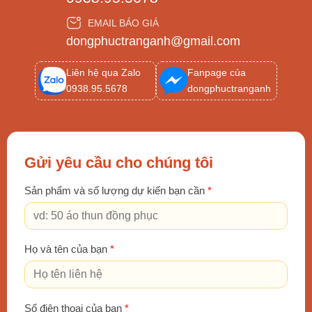
EMAIL BÁO GIÁ
dongphuctranganh@gmail.com
Liên hệ qua Zalo
Fanpage của
0938.95.5678
dongphuctranganh
Gửi yêu cầu cho chúng tôi
Sản phẩm và số lượng dự kiến bạn cần
*
Họ và tên của bạn
*
Số điện thoại của bạn
*