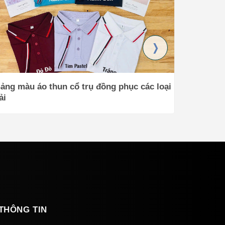
ảng màu áo thun cổ trụ đồng phục các loại
Mẫu Áo T
ải
ộc Lạ
THÔNG TIN