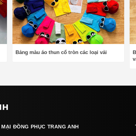
Bảng màu áo thun cổ tròn các loại vải
B
v
NH
 MẠI ĐỒNG PHỤC TRANG ANH