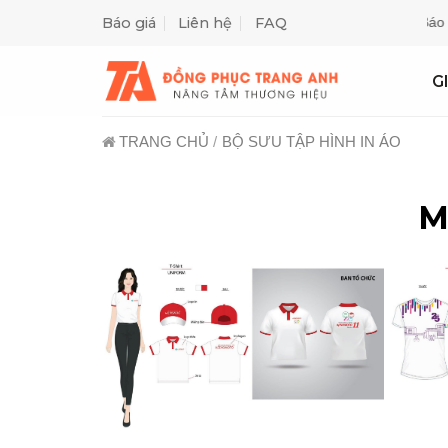
Skip
Báo giá
Liên hệ
FAQ
Miễn Phí Thiết Kế May Mẫu ✓ Giao Hàng Tận Nơi ✓ Gửi Báo Giá 
to
content
G
TRANG CHỦ
/
BỘ SƯU TẬP HÌNH IN ÁO
M