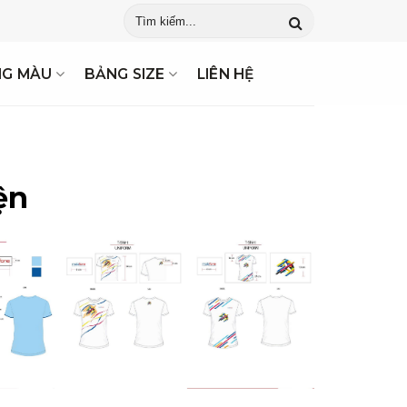
NG MÀU
BẢNG SIZE
LIÊN HỆ
ện