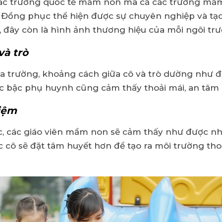
 các trường quốc tế mầm non mà cả các trường mầ
. Đồng phục thể hiện được sự chuyên nghiệp và tạ
t, đây còn là hình ảnh thương hiệu của mỗi ngôi tr
và trò
 trường, khoảng cách giữa cô và trò dường như đư
các bậc phụ huynh cũng cảm thấy thoải mái, an tâm
hiệm
, các giáo viên mầm non sẽ cảm thấy như được nh
c cô sẽ đặt tâm huyết hơn để tạo ra môi trường tho