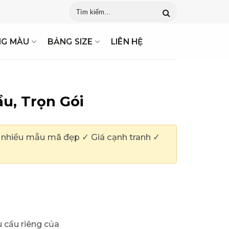
 Mẫu ✓ Giao Hàng Tận Nơi ✓ Gửi Báo Giá Ngay
NG MÀU
BẢNG SIZE
LIÊN HỆ
u, Trọn Gói
, nhiều mẫu mã đẹp ✓ Giá cạnh tranh ✓
 cầu riêng của