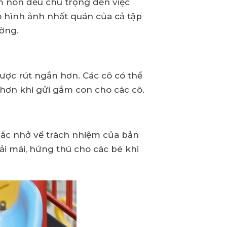
m non đều chú trọng đến việc
o hình ảnh nhất quán của cả tập
ường.
ợc rút ngắn hơn. Các cô có thể
 hơn khi gửi gắm con cho các cô.
ắc nhở về trách nhiệm của bản
ải mái, hứng thú cho các bé khi