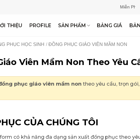
Miễn Phí Thiết Kế May
IỚI THIỆU
PROFILE
SẢN PHẨM
BẢNG GIÁ
BẢ
G PHỤC HỌC SINH
/
ĐỒNG PHỤC GIÁO VIÊN MẦM NON
iáo Viên Mầm Non Theo Yêu Cầ
đồng phục giáo viên mầm non
theo yêu cầu, trọn gói
HỤC CỦA CHÚNG TÔI
form có khả năng đa dạng sản xuất đồng phục theo yêu