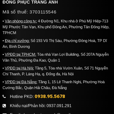
ĐỒNG PHỤC TRANG ANH
Mã số thuế: 3703115546
Văn phòng công ty:
4 Đường N1, Khu nhà ở Phú Mỹ Hiệp-713
Mỹ Phước Tân Vạn, Khu phố Đông An, Phường Tân Đông Hiệp,
TPHCM
Địa chỉ xưởng:
Số 193 Võ Thị Sáu, Phường Đông Hoà, TP Dĩ
An, Bình Dương
VPĐD tại TPHCM:
Tòa nhà Vạn Lợi Building, Số 207A Nguyễn
Văn Thủ, Phường Đa Kao, Quận 1
VPĐD tại Hà Nội:
Tầng 5, Tòa nhà Vườn Xuân, Số 71 Nguyễn
Chí Thanh, P. Láng Hạ, q. Đống đa, Hà Nội
VPĐD tại Đà Nẵng:
Tầng 1, 15 Lê Thanh Nghị, Phường Hoà
Cường Bắc, Quận Hải Châu, Đà Nẵng
0938.95.5678
Hotline PKD:
Khiếu nại/Phản hồi:
0937.091.291