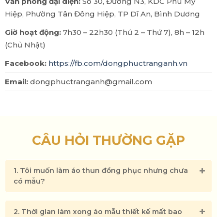
Văn phòng đại diện:
Số 30, Đường N3, KDC Phú Mỹ
Hiệp, Phường Tân Đông Hiệp, TP Dĩ An, Bình Dương
Giờ hoạt động:
7h30 – 22h30 (Thứ 2 – Thứ 7), 8h – 12h
(Chủ Nhật)
Facebook:
https://fb.com/dongphuctranganh.vn
Email:
dongphuctranganh@gmail.com
CÂU HỎI THƯỜNG GẶP
1. Tôi muốn làm áo thun đồng phục nhưng chưa
có mẫu?
2. Thời gian làm xong áo mẫu thiết kế mất bao