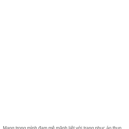
Mang trong mình đam mê mãnh liệt với trang phục áo thun,