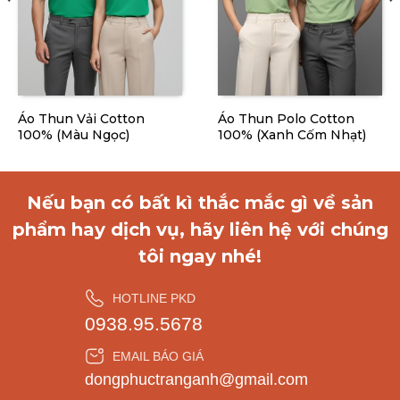
Áo Thun Vải Cotton
Áo Thun Polo Cotton
100% (Màu Ngọc)
100% (Xanh Cốm Nhạt)
Nếu bạn có bất kì thắc mắc gì về sản
phẩm hay dịch vụ, hãy liên hệ với chúng
tôi ngay nhé!
HOTLINE PKD
0938.95.5678
EMAIL BÁO GIÁ
dongphuctranganh@gmail.com