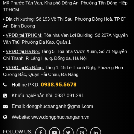
Mỹ Phước Tân Vạn, Khu phố Đông An, Phường Tân Đông Hiệp,
TPHCM
Địa chỉ xưởng:
Số 193 Võ Thị Sáu, Phường Đông Hoà, TP Dĩ
An, Bình Dương
VPĐD tại TPHCM:
Tòa nhà Vạn Lợi Building, Số 207A Nguyễn
Văn Thủ, Phường Đa Kao, Quận 1
VPĐD tại Hà Nội:
Tầng 5, Tòa nhà Vườn Xuân, Số 71 Nguyễn
Chí Thanh, P. Láng Hạ, q. Đống đa, Hà Nội
VPĐD tại Đà Nẵng:
Tầng 1, 15 Lê Thanh Nghị, Phường Hoà
Cường Bắc, Quận Hải Châu, Đà Nẵng
0938.95.5678
Hotline PKD:
Khiếu nại/Phản hồi:
0937.091.291
Email:
dongphuctranganh@gmail.com
Website:
www.dongphuctranganh.vn
FOLLOW US: