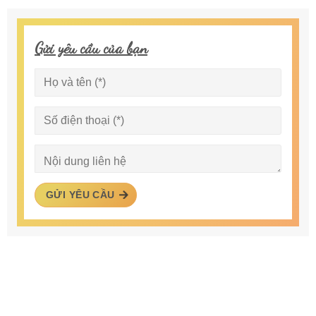
Gửi yêu cầu của bạn
GỬI YÊU CẦU