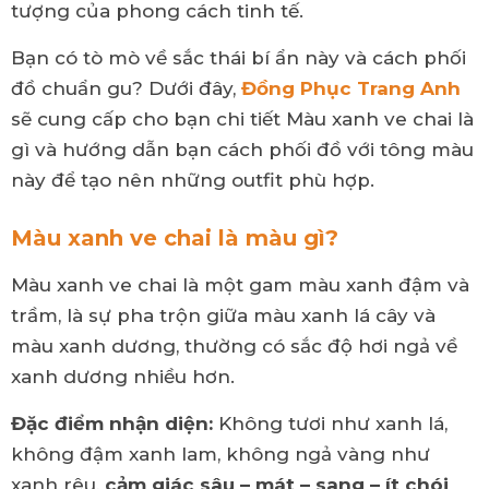
tượng của phong cách tinh tế.
Bạn có tò mò về sắc thái bí ẩn này và cách phối
đồ chuẩn gu? Dưới đây,
Đồng Phục Trang Anh
sẽ cung cấp cho bạn chi tiết Màu xanh ve chai là
gì và hướng dẫn bạn cách phối đồ với tông màu
này để tạo nên những outfit phù hợp.
Màu xanh ve chai là màu gì?
Màu xanh ve chai là một gam màu xanh đậm và
trầm, là sự pha trộn giữa màu xanh lá cây và
màu xanh dương, thường có sắc độ hơi ngả về
xanh dương nhiều hơn.
Đặc điểm nhận diện:
Không tươi như xanh lá,
không đậm xanh lam, không ngả vàng như
xanh rêu,
c
ảm giác sâu – mát – sang – ít chói