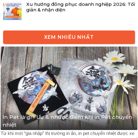
Xu hướng đồng phục doanh nghiệp 2026: Tối
giản & nhận diện
XEM NHIỀU NHẤT
In Pet là gì? Ưu & nhược điểm khi in Pét chuyển
nhiệt
Từ khi mới “gia nhập” thị trường in ấn, in pet chuyển nhiệt được xe