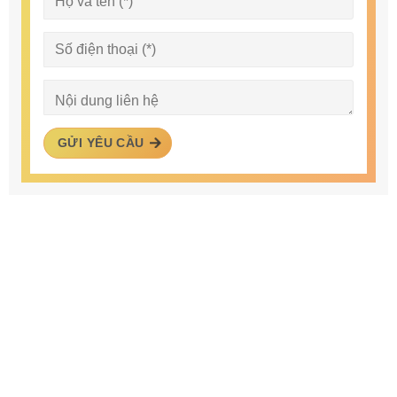
GỬI YÊU CẦU