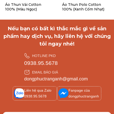
Áo Thun Vải Cotton
Áo Thun Polo Cotton
100% (Màu Ngọc)
100% (Xanh Cốm Nhạt)
Nếu bạn có bất kì thắc mắc gì về sản
phẩm hay dịch vụ, hãy liên hệ với chúng
tôi ngay nhé!
HOTLINE PKD
0938.95.5678
EMAIL BÁO GIÁ
dongphuctranganh@gmail.com
Liên hệ qua Zalo
Fanpage của
0938.95.5678
dongphuctranganh