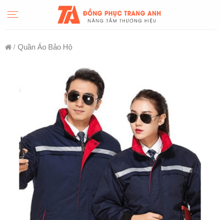
Skip
to
content
/
Quần Áo Bảo Hộ