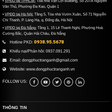
VPĐD tại TPHCM:
Tòa nhà Vạn Lợi Building, Số 207A Nguyễn
Văn Thủ, Phường Đa Kao, Quận 1
VPĐD tại Hà Nội:
Tầng 5, Tòa nhà Vườn Xuân, Số 71 Nguyễn
Chí Thanh, P. Láng Hạ, q. Đống đa, Hà Nội
VPĐD tại Đà Nẵng:
Tầng 1, 15 Lê Thanh Nghị, Phường Hoà
Cường Bắc, Quận Hải Châu, Đà Nẵng
0938.95.5678
Hotline PKD:
Khiếu nại/Phản hồi:
0937.091.291
Email:
dongphuctranganh@gmail.com
Website:
www.dongphuctranganh.vn
FOLLOW US:
THÔNG TIN