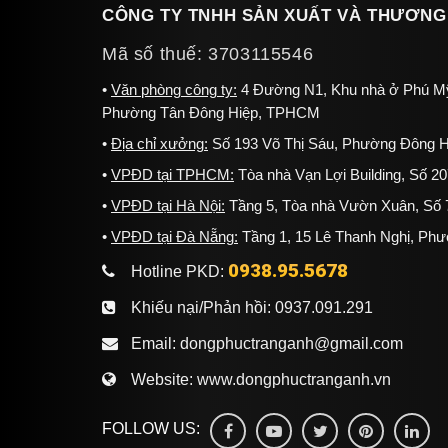
CÔNG TY TNHH SẢN XUẤT VÀ THƯƠNG
Mã số thuế: 3703115546
Văn phòng công ty:
4 Đường N1, Khu nhà ở Phú Mỹ
Phường Tân Đông Hiệp, TPHCM
Địa chỉ xưởng:
Số 193 Võ Thị Sáu, Phường Đông H
VPĐD tại TPHCM:
Tòa nhà Vạn Lợi Building, Số 
VPĐD tại Hà Nội:
Tầng 5, Tòa nhà Vườn Xuân, Số 7
VPĐD tại Đà Nẵng:
Tầng 1, 15 Lê Thanh Nghị, Ph
0938.95.5678
Hotline PKD:
Khiếu nại/Phản hồi:
0937.091.291
Email:
dongphuctranganh@gmail.com
Website:
www.dongphuctranganh.vn
FOLLOW US: