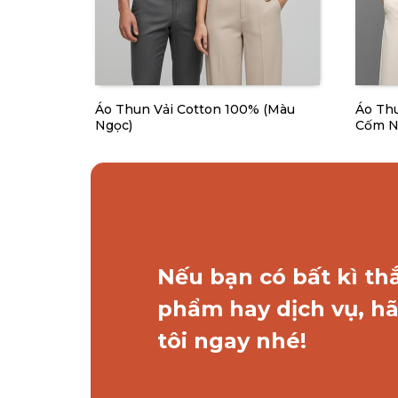
 100%
Áo Thun Vải Cotton 100% (Màu
Áo Thu
Ngọc)
Cốm N
Nếu bạn có bất kì th
phẩm hay dịch vụ, hã
tôi ngay nhé!