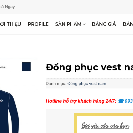
ay
IỚI THIỆU
PROFILE
SẢN PHẨM
BẢNG GIÁ
BẢ
Đồng phục vest n
Danh mục:
Đồng phục vest nam
Hotline hỗ trợ khách hàng 24/7:
☎
093
Gửi yêu cầu của bạn