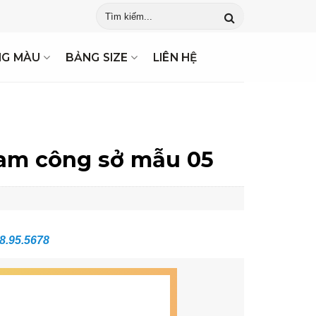
NG MÀU
BẢNG SIZE
LIÊN HỆ
am công sở mẫu 05
8.95.5678