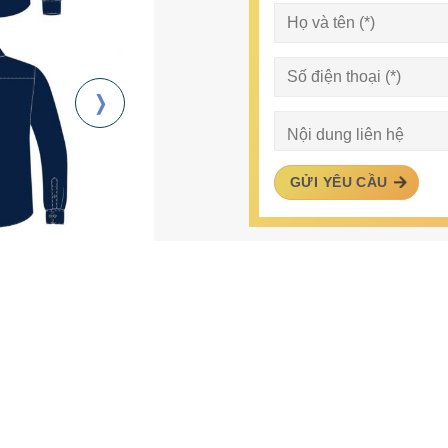
GỬI YÊU CẦU