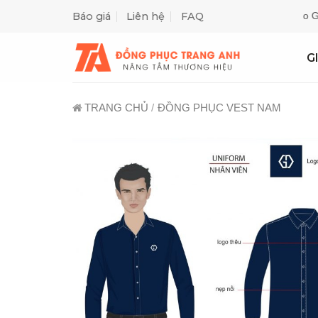
Skip
Báo giá
Liên hệ
FAQ
Miễn Phí Thiết Kế May Mẫu ✓ Giao Hàng Tận Nơi ✓ Gửi Báo Giá Ng
to
content
G
TRANG CHỦ
/
ĐỒNG PHỤC VEST NAM