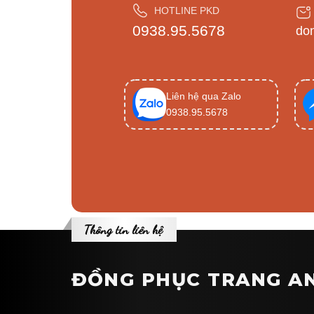
HOTLINE PKD
0938.95.5678
do
Liên hệ qua Zalo
0938.95.5678
Thông tin liên hệ
ĐỒNG PHỤC TRANG A