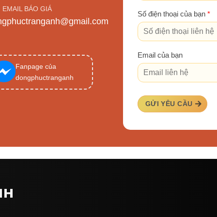
EMAIL BÁO GIÁ
Số điện thoại của bạn
*
ngphuctranganh@gmail.com
Email của bạn
Fanpage của
dongphuctranganh
GỬI YÊU CẦU
NH