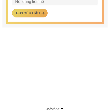
GỬI YÊU CẦU
Mở rộng