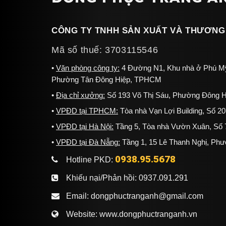
CÔNG TY TNHH SẢN XUẤT VÀ THƯƠNG
Mã số thuế: 3703115546
Văn phòng công ty:
4 Đường N1, Khu nhà ở Phú Mỹ
Phường Tân Đông Hiệp, TPHCM
Địa chỉ xưởng:
Số 193 Võ Thị Sáu, Phường Đông H
VPĐD tại TPHCM:
Tòa nhà Vạn Lợi Building, Số 
VPĐD tại Hà Nội:
Tầng 5, Tòa nhà Vườn Xuân, Số 7
VPĐD tại Đà Nẵng:
Tầng 1, 15 Lê Thanh Nghị, Ph
0938.95.5678
Hotline PKD:
Khiếu nại/Phản hồi:
0937.091.291
Email:
dongphuctranganh@gmail.com
Website:
www.dongphuctranganh.vn