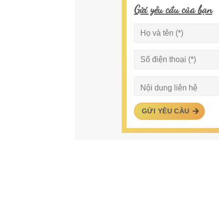
Gửi yêu cầu của bạn
GỬI YÊU CẦU