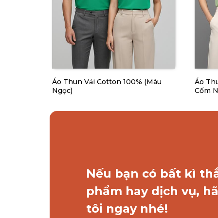
 100%
Áo Thun Vải Cotton 100% (Màu
Áo Thu
Ngọc)
Cốm N
Nếu bạn có bất kì th
phẩm hay dịch vụ, hã
tôi ngay nhé!