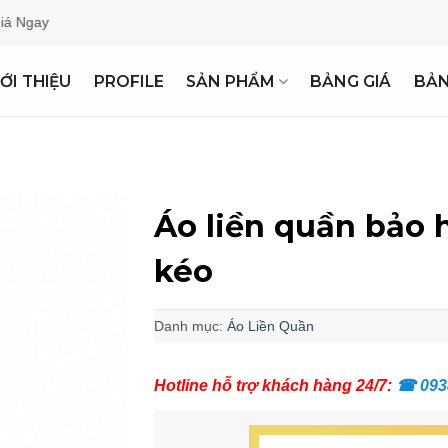
ay
IỚI THIỆU
PROFILE
SẢN PHẨM
BẢNG GIÁ
BẢ
Áo liền quần bảo
kéo
Danh mục:
Áo Liền Quần
Hotline hỗ trợ khách hàng 24/7:
☎
093