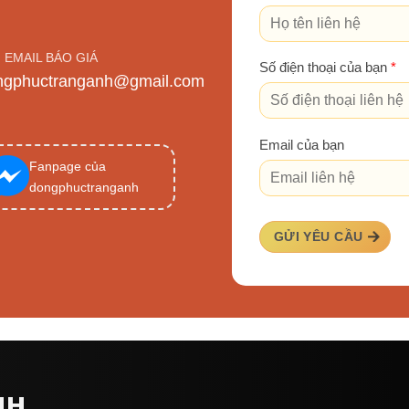
EMAIL BÁO GIÁ
Số điện thoại của bạn
*
ngphuctranganh@gmail.com
Email của bạn
Fanpage của
dongphuctranganh
GỬI YÊU CẦU
NH