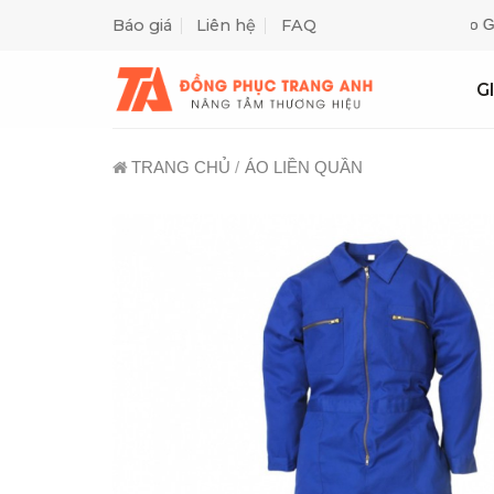
Skip
Báo giá
Liên hệ
FAQ
Miễn Phí Thiết Kế May Mẫu ✓ Giao Hàng Tận Nơi ✓ Gửi Báo Giá Ng
to
content
G
TRANG CHỦ
/
ÁO LIỀN QUẦN