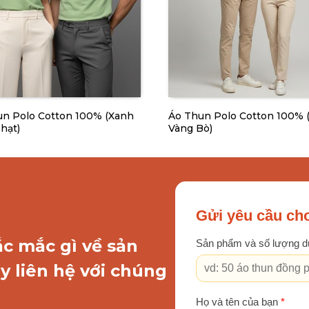
n Polo Cotton 100% (Xanh
Áo Thun Polo Cotton 100% 
hạt)
Vàng Bò)
Gửi yêu cầu cho
ắc mắc gì về sản
Sản phẩm và số lượng d
y liên hệ với chúng
Họ và tên của bạn
*