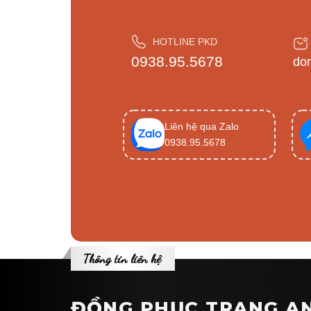
HOTLINE PKD
0938.95.5678
do
Liên hệ qua Zalo
0938.95.5678
Thông tin liên hệ
ĐỒNG PHỤC TRANG A